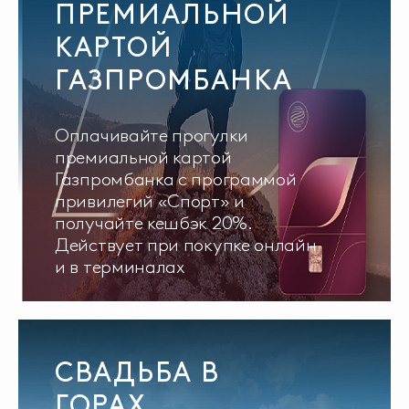
ПРЕМИАЛЬНОЙ
КАРТОЙ
ГАЗПРОМБАНКА
Оплачивайте прогулки
премиальной картой
Газпромбанка с программой
привилегий «Спорт» и
получайте кешбэк 20%.
Действует при покупке онлайн
и в терминалах
ПОДРОБНЕЕ
СВАДЬБА В
ГОРАХ