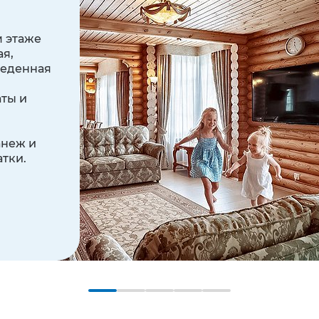
м этаже
ая,
обеденная
ты и
анеж и
тки.