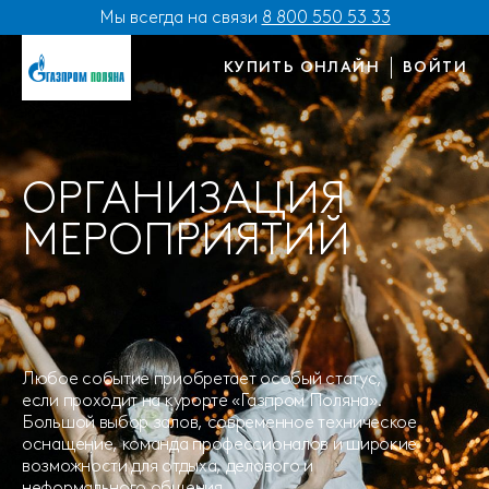
Мы всегда на связи
8 800 550 53 33
КУПИТЬ ОНЛАЙН
ВОЙТИ
ОРГАНИЗАЦИЯ
МЕРОПРИЯТИЙ
Любое событие приобретает особый статус,
если проходит на курорте «Газпром Поляна».
Большой выбор залов, современное техническое
оснащение, команда профессионалов и широкие
возможности для отдыха, делового и
неформального общения.