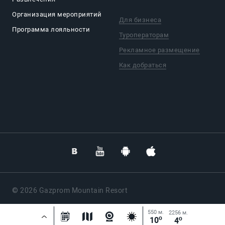
Организация мероприятий
Для бизнеса
Программа лояльности
Туроператорам
Рекламное размещение
Как добраться
© 2026 Gazprom Mountain Resort
Разработка сайта —
Далее
550 м.
2256 м.
o
o
10
4