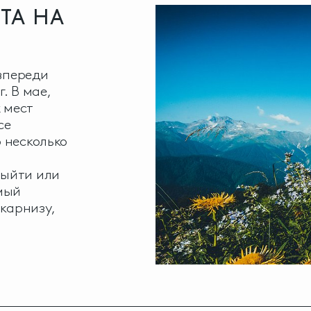
ТА НА
 впереди
. В мае,
 мест
се
 несколько
выйти или
мый
 карнизу,