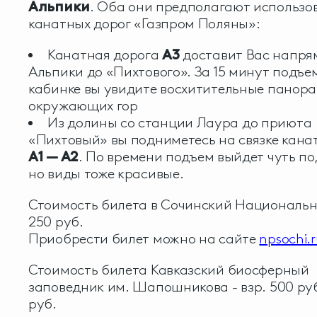
Альпики
. Оба они предполагают использо
канатных дорог «Газпром Поляны»:
Канатная дорога
А3
доставит Вас напря
Альпики до «Пихтового». За 15 минут подъе
кабинке вы увидите восхитительные панор
окружающих гор
Из долины со станции Лаура до приюта
«Пихтовый» вы подниметесь на связке кана
А1 — А2
. По времени подъем выйдет чуть п
но виды тоже красивые.
Стоимость билета в Сочинский Националь
250 руб.
Приобрести билет можно на сайте
npsochi.
Стоимость билета Кавказский биосферный
заповедник им. Шапошникова - взр. 500 руб.
руб.