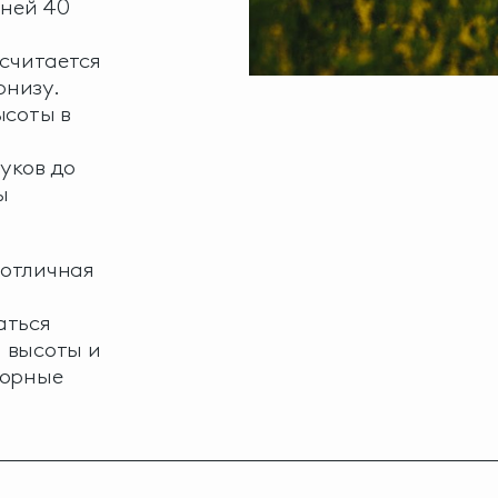
 ней 40
 считается
рнизу.
ысоты в
уков до
ы
 отличная
аться
 высоты и
горные