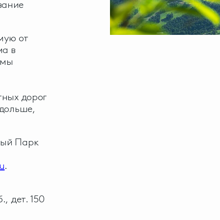
вание
мую от
ма в
амы
тных дорог
одольше,
ный Парк
ru
.
, дет. 150