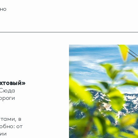
у
жно
а
хтовый»
 Сюда
ороги
тами, в
обно: от
ции