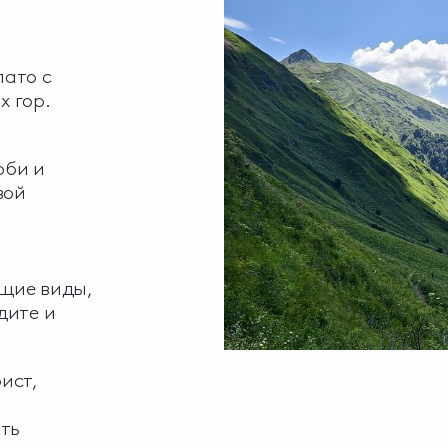
лато с
 гор.
рби и
вой
щие виды,
дите и
ист,
ить