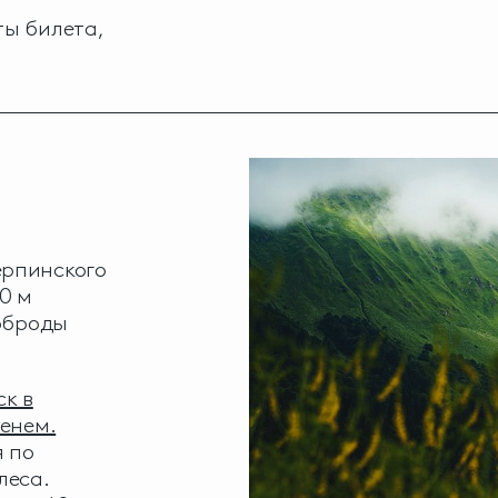
ты билета,
ерпинского
00 м
ерброды
к в
менем.
я по
леса.