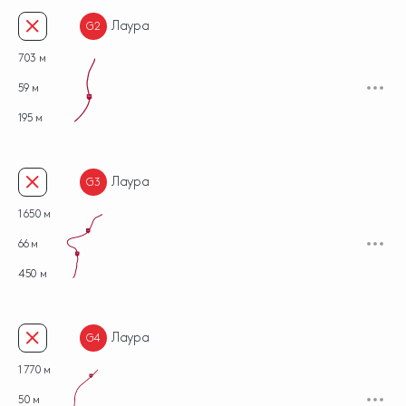
Лаура
G2
703 м
59 м
G2
195 м
Лаура
G3
1 650 м
G3
66 м
G3
450 м
Лаура
G4
1 770 м
G4
50 м