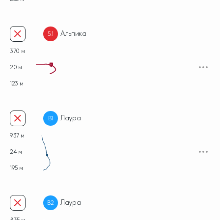
Альпика
5.1
370 м
20 м
5.1
123 м
Лаура
B1
937 м
24 м
B1
195 м
Лаура
B2
835 м