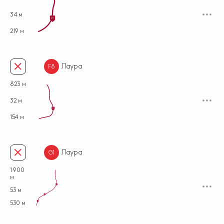
34 м
F7
219 м
Лаура
F8
823 м
32 м
F8
154 м
Лаура
G1
1 900
м
G1
53 м
G1
530 м
G1