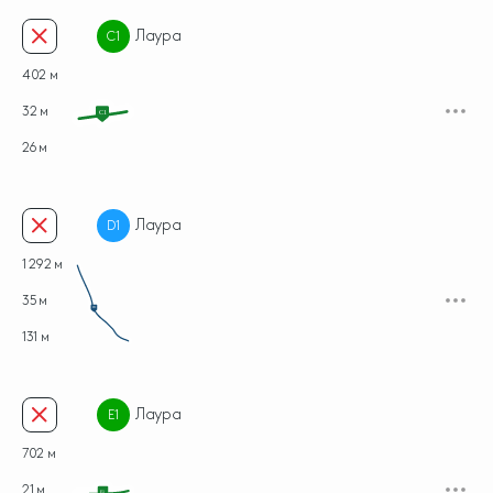
Лаура
C1
402 м
32 м
C1
26 м
Лаура
D1
1 292 м
35 м
D1
131 м
Лаура
E1
702 м
21 м
E1