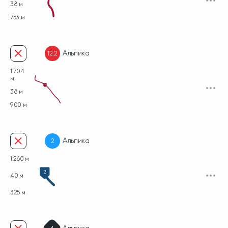
38 м
753 м
Альпика
12.2
1 704
м
12.2
38 м
900 м
Альпика
2
1 260 м
2
40 м
325 м