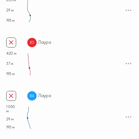
29 м
B2
195 м
Лаура
B3
420 м
37 м
B3
195 м
Лаура
B4
1 050
м
29 м
B4
195 м