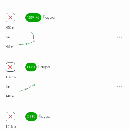
Лаура
1389-F8
455 м
5 м
48 м
Лаура
F1-G1
1 075 м
6 м
140 м
Лаура
G1-F5
1 218 м