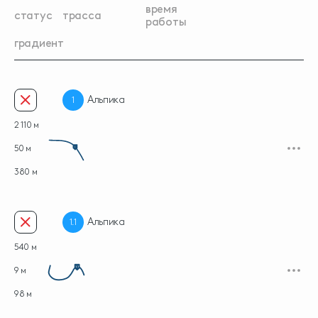
время
статус
трасса
работы
градиент
Альпика
1
2 110 м
50 м
1
380 м
Альпика
1.1
540 м
9 м
98 м