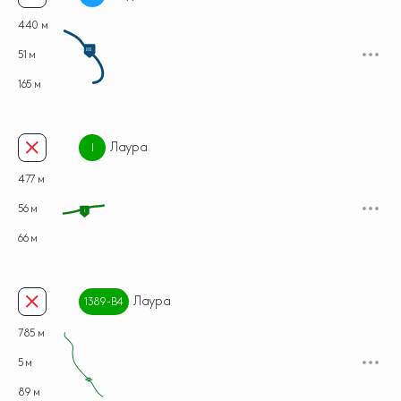
440 м
H1
51 м
165 м
Лаура
I
477 м
56 м
I
66 м
Лаура
1389-B4
785 м
5 м
89 м