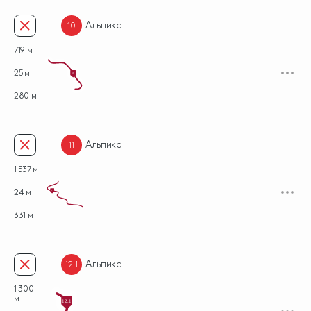
Альпика
10
719 м
25 м
10
280 м
Альпика
11
1 537 м
24 м
11
331 м
Альпика
12.1
1 300
м
12.1