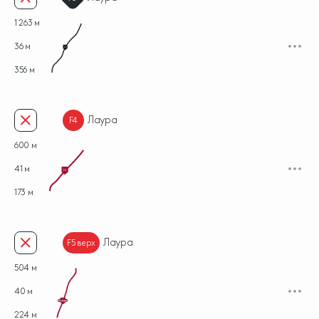
1 263 м
36 м
F3
356 м
Лаура
F4
600 м
41 м
F4
173 м
Лаура
F5 верх
504 м
40 м
224 м