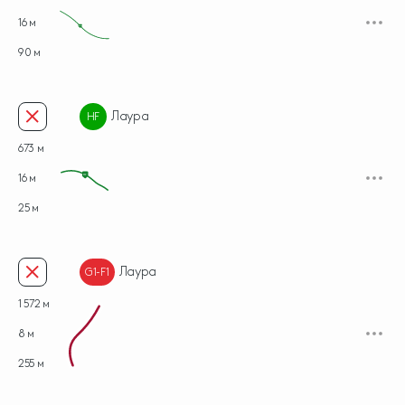
16 м
90 м
Лаура
HF
673 м
16 м
HF
25 м
Лаура
G1-F1
1 572 м
8 м
255 м