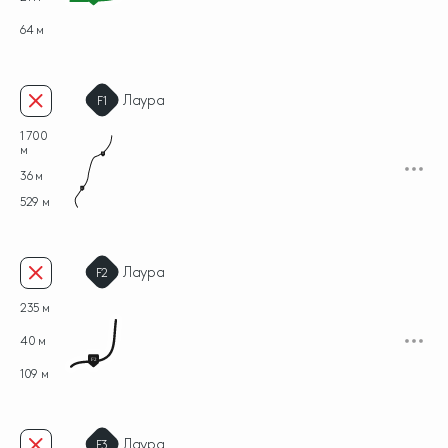
64 м
Лаура
F1
1 700
м
F1
36 м
F1
529 м
Лаура
F2
235 м
40 м
F2
109 м
Лаура
F3