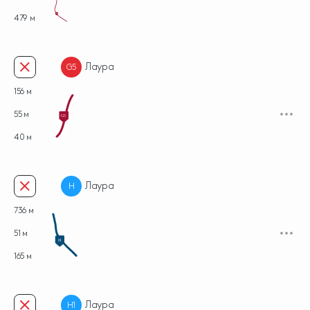
G4
479 м
Лаура
G5
156 м
55 м
G5
40 м
Лаура
H
736 м
51 м
H
165 м
Лаура
H1