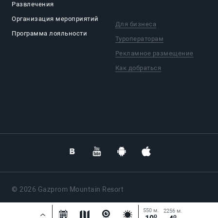
Развлечения
Организация мероприятий
Для бизнеса
Программа лояльности
Туроператорам
Рекламное размещение
Как добраться
© 2026 Gazprom Mountain Resort
Разработка сайта —
Далее
550 м.
2256 м.
o
o