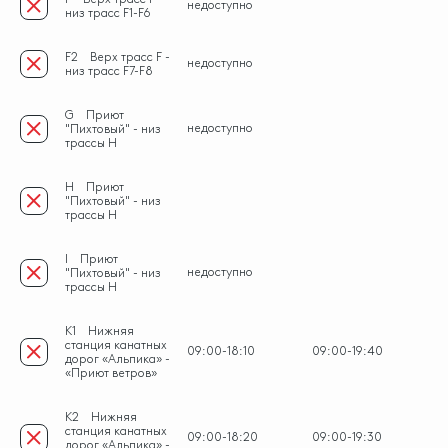
недоступно
низ трасс F1-F6
F2
Верх трасс F -
недоступно
низ трасс F7-F8
G
Приют
недоступно
"Пихтовый" - низ
трассы H
H
Приют
"Пихтовый" - низ
трассы H
I
Приют
недоступно
"Пихтовый" - низ
трассы H
K1
Нижняя
станция канатных
09:00-18:10
09:00-19:40
дорог «Альпика» -
«Приют ветров»
K2
Нижняя
станция канатных
09:00-18:20
09:00-19:30
дорог «Альпика» -