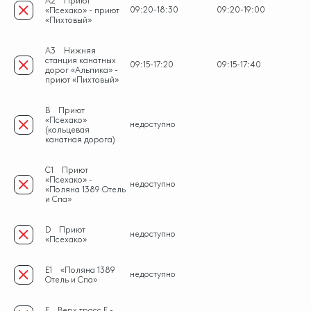
A2
Приют
09:20-18:30
09:20-19:00
«Псехако» - приют
«Пихтовый»
A3
Нижняя
станция канатных
09:15-17:20
09:15-17:40
дорог «Альпика» -
приют «Пихтовый»
B
Приют
«Псехако»
недоступно
(кольцевая
канатная дорога)
C1
Приют
«Псехако» -
недоступно
«Поляна 1389 Отель
и Спа»
D
Приют
недоступно
«Псехако»
E1
«Поляна 1389
недоступно
Отель и Спа»
F
Верх трасс F -