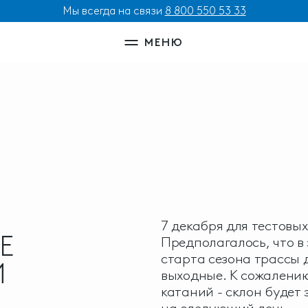
Мы всегда на связи
8 800 550 53 33
МЕНЮ
7 декабря для тестовы
Е
Предполагалось, что в
старта сезона трассы
Й
выходные. К сожалению
катаний - склон будет