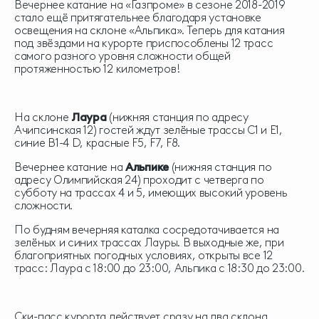
Вечернее катание на «Газпроме» в сезоне 2018-2019
стало ещё притягательнее благодаря установке
освещения на склоне «Альпика». Теперь для катания
под звёздами на курорте приспособлены 12 трасс
самого разного уровня сложности общей
протяженностью 12 километров!
На склоне
Лаура
(нижняя станция по адресу
Ачипсинская 12) гостей ждут зелёные трассы С1 и Е1,
синие В1-4 D, красные F5, F7, F8.
Вечернее катание на
Альпике
(нижняя станция по
адресу Олимпийская 24) проходит с четверга по
субботу на трассах 4 и 5, имеющих высокий уровень
сложности.
По будням вечерняя каталка сосредотачивается на
зелёных и синих трассах Лауры. В выходные же, при
благоприятных погодных условиях, открыты все 12
трасс: Лаура с 18:00 до 23:00, Альпика с 18:30 до 23:00.
Ски-пасс курорта действует сразу на два склона.