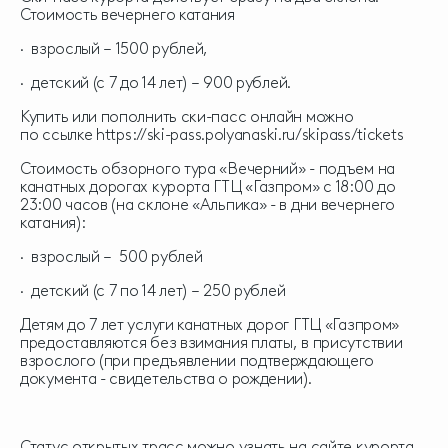
Стоимость вечернего катания
· взрослый – 1500 рублей,
· детский (с 7 до 14 лет) – 900 рублей.
Купить или пополнить ски-пасс онлайн можно
по
ссылке
https://ski-pass.polyanaski.ru/skipass/tickets
Стоимость обзорного тура «Вечерний» - подъем на
канатных дорогах курорта ГТЦ «Газпром» с 18:00 до
23:00 часов (на склоне «Альпика» - в дни вечернего
катания):
· взрослый – 500 рублей
· детский (с 7 по 14 лет) – 250 рублей
Детям до 7 лет услуги канатных дорог ГТЦ «Газпром»
предоставляются без взимания платы, в присутствии
взрослого (при предъявлении подтверждающего
документа - свидетельства о рождении).
Статус открытых трасс можно узнать на сайте курорта,