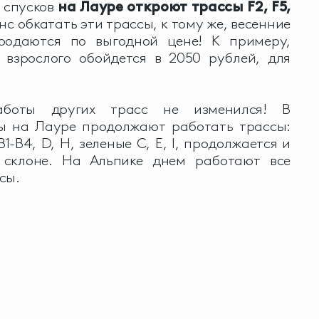
 спусков
на Лауре откроют трассы
F2,
F5,
с обкатать эти трассы, к тому же, весенние
родаются по выгодной цене! К примеру,
 взрослого обойдется в 2050 рублей, для
боты других трасс не изменился! В
ды на Лауре продолжают работать трассы:
1-B4, D, H, зеленые C, E, I, продолжается и
 склоне. На Альпике днем работают все
сы.