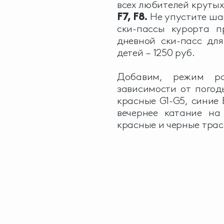
всех любителей крутых
F7,
F8.
Не упустите шан
ски-пассы курорта п
дневной ски-пасс для
детей – 1250 руб.
Добавим, режим ра
зависимости от пого
красные G1-G5, синие B
вечернее катание на
красные и черные трас