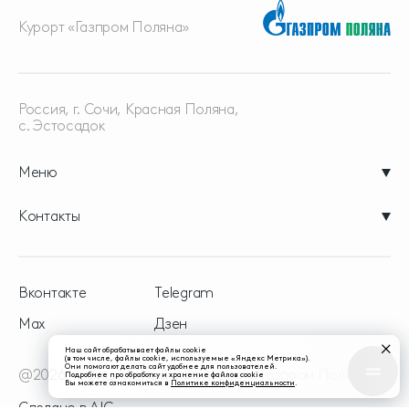
Курорт «Газпром Поляна»
Россия, г. Сочи, Красная
Поляна,
с. Эстосадок
Меню
Контакты
Вконтакте
Telegram
Max
Дзен
Наш сайт обрабатывает файлы cookie
(в том числе, файлы cookie, используемые «Яндекс Метрика»).
Они помогают делать сайт удобнее для пользователей.
@2026 - официальный сайт курорта Газпром Поляна
Подробнее про обработку и хранение файлов cookie
Вы можете ознакомиться в
Политике конфиденциальности
.
Сделано в
AIC.