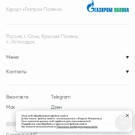
Курорт «Газпром Поляна»
Россия, г. Сочи, Красная
Поляна,
с. Эстосадок
Меню
Контакты
Вконтакте
Telegram
Max
Дзен
Наш сайт обрабатывает файлы cookie
(в том числе, файлы cookie, используемые «Яндекс Метрика»).
Они помогают делать сайт удобнее для пользователей.
@2026 - официальный сайт курорта Газпром Поляна
Подробнее про обработку и хранение файлов cookie
Вы можете ознакомиться в
Политике конфиденциальности
.
Сделано в
AIC.