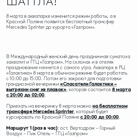
ШАТТЛА!
8 марта в аквапарке изменится режим работы, а в
Красной Поляне появится бесплатный трансфер
Mercedes Sprinter до курорта «Газпром».
В Международный женский день праздничная суматоха
захватит и ГТЦ «Газпром». На склонах и в отелях
празднование начнется с самого утра. Аквапарк в РЦ
«Галактика» 8 марта в обычном режиме будет работать
с 10:00 до 15:00. Потом его закроют для подготовки
грандиозной вечеринки
«Спасатели Галактики –
вытряхни снег из плавок»
, которая состоится
8 марта
с 20:00 до 02:00
.
Приехать на вечеринку 8 марта можно
на бесплатном
трансфере Mercedes Sprinter
, который будет
курсировать по Красной Поляне
с 20:00 до 00:00
.
Маршрут 1 (раз в час)
: ост. Вертодром – Горный
Воздух – Пик Отель – ГТЦ «Газпром»