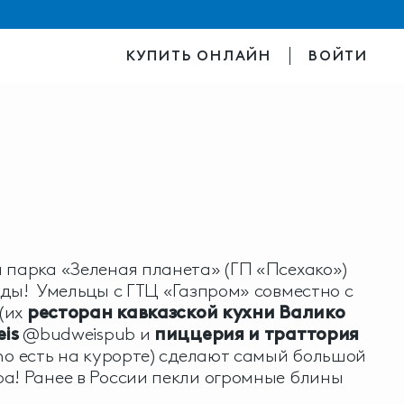
КУПИТЬ ОНЛАЙН
ВОЙТИ
 парка «Зеленая планета» (ГП «Псехако»)
рды! Умельцы с ГТЦ «Газпром» совместно с
 (их
ресторан кавказской кухни Валико
is
@budweispub и
пиццерия и траттория
no есть на курорте) сделают самый большой
а! Ранее в России пекли огромные блины