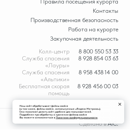
Правила посещения курорта
Контакты
Производственная безопасность
Работа на курорте
Закупочная деятельность
Колл-центр
8 800 550 53 33
Служба спасения
8 928 854 03 63
«Лауры»
Служба спасения
8 958 438 14 00
«Альпики»
Бесплатная скорая
8 928 456 00 03
помощь
Наш сайт обрабатывает файлы cookie
(в том числе, файлы cookie, используемые «Яндекс Метрика»).
Они помогают делать сайт удобнее для пользователей.
Подробнее про обработку и хранение файлов cookie
Вы можете ознакомиться в
Политике конфиденциальности
.
Сделано в
AIC.