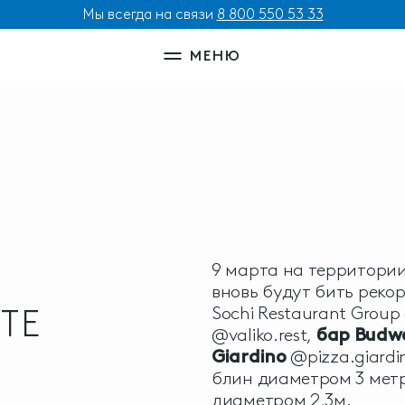
Мы всегда на связи
8 800 550 53 33
МЕНЮ
9 марта на территории
вновь будут бить реко
ТЕ
Sochi Restaurant Group
@valiko.rest,
бар Budwe
Giardino
@pizza.giardi
блин диаметром 3 метр
диаметром 2,3м.