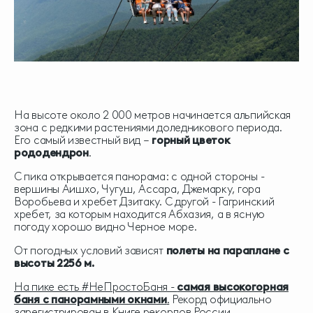
На высоте около 2 000 метров начинается альпийская
зона с редкими растениями доледникового периода.
Его самый известный вид –
горный цветок
рододендрон
.
С пика открывается панорама: с одной стороны -
вершины Аишхо, Чугуш, Ассара, Джемарку, гора
Воробьева и хребет Дзитаку. С другой - Гагринский
хребет, за которым находится Абхазия, а в ясную
погоду хорошо видно Черное море.
От погодных условий зависят
полеты на параплане с
высоты 2256 м.
На пике есть #НеПростоБаня -
самая высокогорная
баня с панорамными окнами
.
Рекорд официально
зарегистрирован в Книге рекордов России.