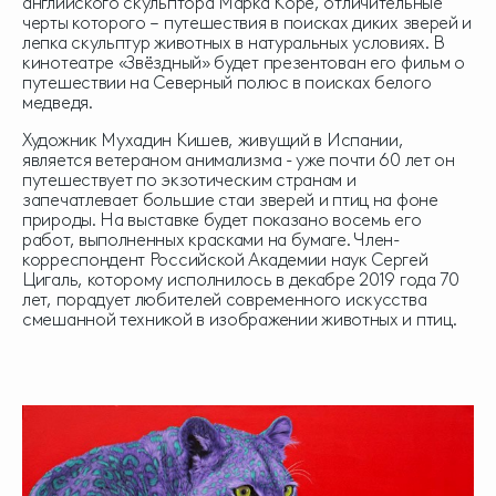
английского скульптора Марка Коре, отличительные
черты которого – путешествия в поисках диких зверей и
лепка скульптур животных в натуральных условиях. В
кинотеатре «Звёздный» будет презентован его фильм о
путешествии на Северный полюс в поисках белого
медведя.
Художник Мухадин Кишев, живущий в Испании,
является ветераном анимализма - уже почти 60 лет он
путешествует по экзотическим странам и
запечатлевает большие стаи зверей и птиц на фоне
природы. На выставке будет показано восемь его
работ, выполненных красками на бумаге. Член-
корреспондент Российской Академии наук Сергей
Цигаль, которому исполнилось в декабре 2019 года 70
лет, порадует любителей современного искусства
смешанной техникой в изображении животных и птиц.