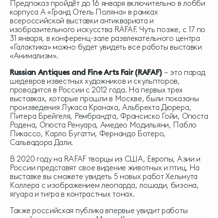
Предпоказ пройдёт до 16 января включительно в лобби
корпуса А «Гранд Отель Поляна» в рамках
всероссийской выставки антиквариата и
изобразительного искусства RAFAF. Чуть позже, с 17 по
31 января, в конференц-зале развлекательного центра
«Галактика» можно будет увидеть все работы выставки
«Анимализм».
Russian Antiques and Fine Arts Fair (RAFAF)
– это парад
шедевров известных художников и скульпторов,
проводится в России с 2012 года. На первых трех
выставках, которые прошли в Москве, были показаны
произведения Лукаса Кранаха, Альбрехта Дюрера,
Питера Брейгеля, Рембрандта, Франсиско Гойи, Огюста
Родена, Огюста Ренуара, Амедео Модильяни, Пабло
Пикассо, Карло Бугатти, Фернандо Ботеро,
Сальвадора Дали.
В 2020 году на RAFAF творцы из США, Европы, Азии и
России представят свое видение животных и птиц. На
выставке вы сможете увидеть 5 новых работ Хельмута
Коллера с изображением леопарда, лошади, бизона,
ягуара и тигра в контрастных тонах.
Также российская публика впервые увидит работы