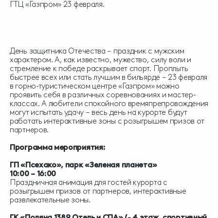
ГТЦ «Газпром» 23 февраля.
День защитника Отечества – праздник с мужским
характером. А, как известно, мужество, силу воли и
стремление к победе раскрывает спорт. Проплыть
быстрее всех или стать лучшим в бильярде – 23 февраля
в горно-туристическом центре «Газпром» можно
проявить себя в различных соревнованиях и мастер-
классах. А любители спокойного времяпрепровождения
могут испытать удачу – весь день на курорте будут
работать интерактивные зоны с розыгрышем призов от
партнеров.
Программа мероприятия:
ГП «Псехако», парк «Зеленая планета»
10:00 – 16:00
Праздничная анимация для гостей курорта с
розыгрышем призов от партнеров, интерактивные
развлекательные зоны.
ГК «Поляна 1389 Отель и СПА» (- 4 этаж, спортивный