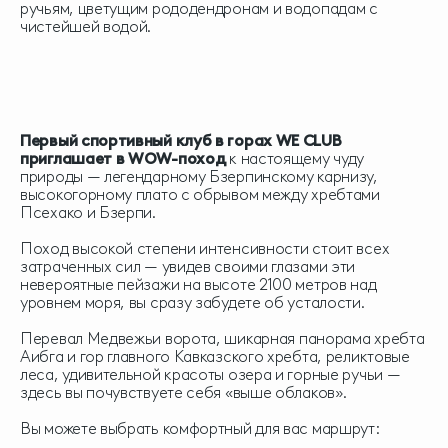
ручьям, цветущим рододендронам и водопадам с
чистейшей водой.
Первый спортивный клуб в горах WE CLUB
приглашает в WOW-поход
к настоящему чуду
природы — легендарному Бзерпинскому карнизу,
высокогорному плато с обрывом между хребтами
Псехако и Бзерпи.
Поход высокой степени интенсивности стоит всех
затраченных сил — увидев своими глазами эти
невероятные пейзажи на высоте 2100 метров над
уровнем моря, вы сразу забудете об усталости.
Перевал Медвежьи ворота, шикарная панорама хребта
Аибга и гор главного Кавказского хребта, реликтовые
леса, удивительной красоты озера и горные ручьи —
здесь вы почувствуете себя «выше облаков».
Вы можете выбрать комфортный для вас маршрут: