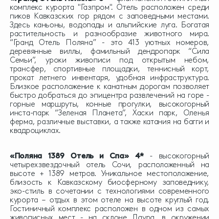
комплекс курорта "Газпром". Отель расположен среди
пиков Кавказских гор рядом с заповедными местами.
Здесь каньоны, водопады и альпийские луга. Богатая
растительность и разнообразие животного мира.
“Гранд Отель Поляна” - это 413 уютных номеров,
деревянные виллы, фамильный дендропарк “Сила
Семьи”, уроки живописи под открытым небом,
трансфер, спортивные площадки, теннисный корт,
прокат летнего инвентаря, удобная инфраструктура.
Близкое расположение к канатным дорогам позволяет
быстро добраться до эпицентра развлечений на горе -
горные маршруты, конные прогулки, высокогорный
инста-парк “Зеленая Планета”, Хаски парк, Оленья
ферма, различные выставки, а также катания на багги и
квадроциклах.
«Поляна 1389 Отель и Спа» 4*
- высокогорный
четырехзвездочный отель Сочи, расположенный на
высоте + 1389 метров. Уникальное местоположение,
близость к Кавказскому биосферному заповеднику,
эко-стиль в сочетании с технологиями современного
курорта – отдых в этом отеле на высоте круглый год.
Гостиничный комплекс расположен в одном из самых
живописных мест - на склоне Лаура, в окружении