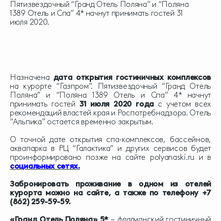
Пятизвездочный “Гранд Отель Поляна” и “Поляна
1389 Отель и Спа” 4* начнут принимать гостей 31
июля 2020.
Назначена
дата открытия гостиничных комплексов
на курорте “Газпром”. Пятизвездочный “Гранд Отель
Поляна” и “Поляна 1389 Отель и Спа” 4* начнут
принимать гостей
31 июля 2020 года
с учетом всех
рекомендаций властей края и Роспотребнадзора. Отель
“Альпика” остается временно закрытым.
О точной дате открытия спа-комплексов, бассейнов,
аквапарка в РЦ “Галактика” и других сервисов будет
проинформировано позже на сайте polyanaski.ru и в
социальных сетях.
Забронировать проживание в одном из отелей
курорта можно на сайте, а также по телефону +7
(862) 259-59-59.
«Гранд Отель Поляна» 5*
– флагманский гостиничный