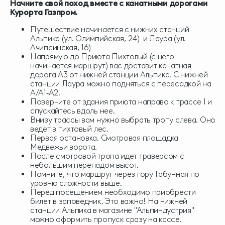
Начните свой поход вместе с канатными дорогами
Курорта Газпром.
Путешествие начинается с нижних станций
Альпика (ул. Олимпийская, 24) и Лаура (ул.
Ачипсинская, 16)
Напрямую до Приюта Пихтовый (с него
начинается маршрут) вас доставит канатная
дорога А3 от нижней станции Альпика. С нижней
станции Лаура можно подняться с пересадкой на
А/А1‑А2.
Поверните от здания приюта направо к трассе I и
спускайтесь вдоль нее.
Внизу трассы вам нужно выбрать тропу слева. Она
ведет в пихтовый лес.
Первая остановка. Смотровая площадка
Медвежьи ворота.
После смотровой тропа идет траверсом с
небольшим перепадом высот.
Помните, что маршрут через гору Табунная по
уровню сложности выше.
Перед посещением необходимо приобрести
билет в заповедник. Это важно! На нижней
станции Альпика в магазине "Альпиндустрия"
можно оформить пропуск сразу на кассе.