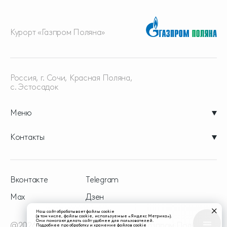
Курорт «Газпром Поляна»
Россия, г. Сочи, Красная
Поляна,
с. Эстосадок
Меню
Контакты
Вконтакте
Telegram
Max
Дзен
Наш сайт обрабатывает файлы cookie
(в том числе, файлы cookie, используемые «Яндекс Метрика»).
Они помогают делать сайт удобнее для пользователей.
@2026 - официальный сайт курорта Газпром Поляна
Подробнее про обработку и хранение файлов cookie