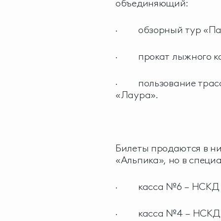
объединяющий:
· обзорный тур «Пан
· прокат лыжного ком
· пользование трасс
«Лаура».
Билеты продаются в н
«Альпика», но в специ
· касса №6 – НСКД «Л
· касса №4 – НСКД «А