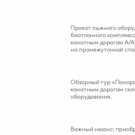
Прокат лыжного обору
биатлонного комплекса
канатным дорогам А/А1
на промежуточной ста
Обзорный тур «Панора
канатным дорогам скло
оборудования.
Важный нюанс: приобрес