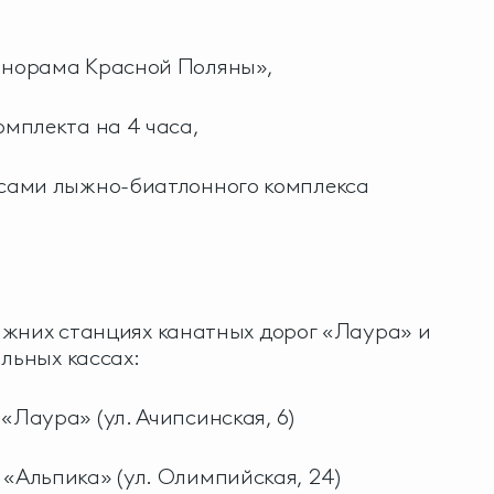
орама Красной Поляны»,
плекта на 4 часа,
ами лыжно-биатлонного комплекса
ижних станциях канатных дорог «Лаура» и
альных кассах:
аура» (ул. Ачипсинская, 6)
льпика» (ул. Олимпийская, 24)