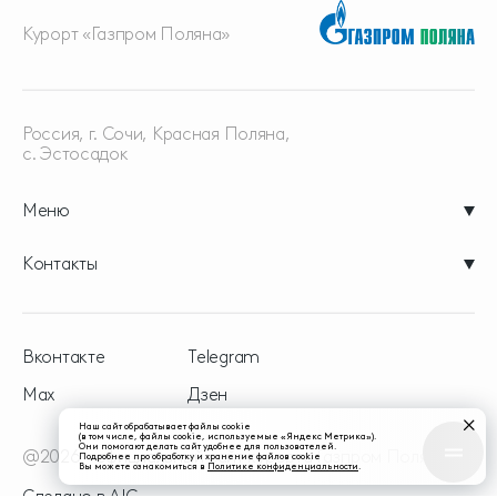
Курорт «Газпром Поляна»
Россия, г. Сочи, Красная
Поляна,
с. Эстосадок
Меню
Контакты
Вконтакте
Telegram
Max
Дзен
Наш сайт обрабатывает файлы cookie
(в том числе, файлы cookie, используемые «Яндекс Метрика»).
Они помогают делать сайт удобнее для пользователей.
@2026 - официальный сайт курорта Газпром Поляна
Подробнее про обработку и хранение файлов cookie
Вы можете ознакомиться в
Политике конфиденциальности
.
Сделано в
AIC.