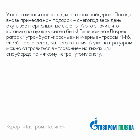
У нас отличная новость для опытных райдеров! Погода
вновь принесла нам подарок – снегопад весь день
окутывает горнолыжные склоны. А это значит, что
катанию по пухляку снова быть! Вечером на «Лауре»
ратраки утрамбуют «красные» и «черные» трассы F1-F6,
G1-G2 после сегодняшнего катания. А уже завтра утром
можно отправиться в «плавание» на лыжах или
сноуборде по мягкому нетронутому снегу.
Курорт «Газпром Поляна»