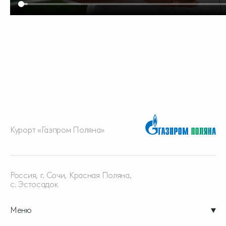
Курорт «Газпром Поляна»
Россия, г. Сочи, Красная
Поляна,
с. Эстосадок
Меню