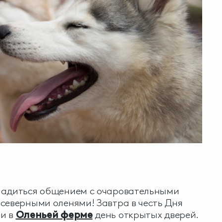
ладиться общением с очаровательными
северными оленями! Завтра в честь Дня
и в
Оленьей ферме
день открытых дверей.