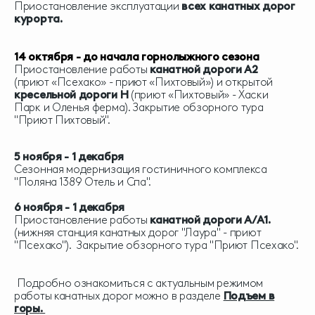
Приостановление эксплуатации
всех канатных дорог
курорта.
14 октября - до начала горнолыжного сезона
Приостановление работы
канатной дороги А2
(приют «Псехако» - приют «Пихтовый») и открытой
кресельной дороги
H
(приют «Пихтовый» - Хаски
Парк и Оленья ферма). Закрытие обзорного тура
"Приют Пихтовый".
5 ноября - 1 декабря
Сезонная модернизация гостиничного комплекса
"Поляна 1389 Отель и Спа".
6 ноября - 1 декабря
Приостановление работы
канатной дороги А/А1.
(нижняя станция канатных дорог "Лаура" - приют
"Псехако").
Закрытие обзорного тура "Приют Псехако".
Подробно ознакомиться с актуальным режимом
работы канатных дорог можно в разделе
Подъем в
горы
.