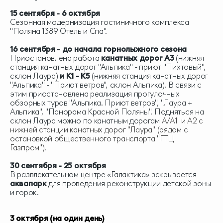
15 сентября - 6 октября
Сезонная модернизация гостиничного комплекса
"Поляна 1389 Отель и Спа".
16 сентября - до начала горнолыжного сезона
Приостановлена работа
канатных дорог А3
(нижняя
станция канатных дорог "Альпика" - приют "Пихтовый",
склон Лаура)
и К1 - К5
(нижняя станция канатных дорог
"Альпика" - "Приют ветров", склон Альпика).
В связи с
этим приостановлена реализация прогулочных
обзорных туров "Альпика. Приют ветров", "Лаура +
Альпика", "Панорама Красной Поляны". Подняться на
склон Лаура можно по канатным дорогам
А/А1 и А2 с
нижней станции канатных дорог "Лаура" (рядом с
остановкой общественного транспорта "ГТЦ
Газпром").
30 сентября - 25 октября
В развлекательном центре «Галактика» закрывается
аквапарк
для проведения реконструкции детской зоны
и горок.
3 октября (на один день)