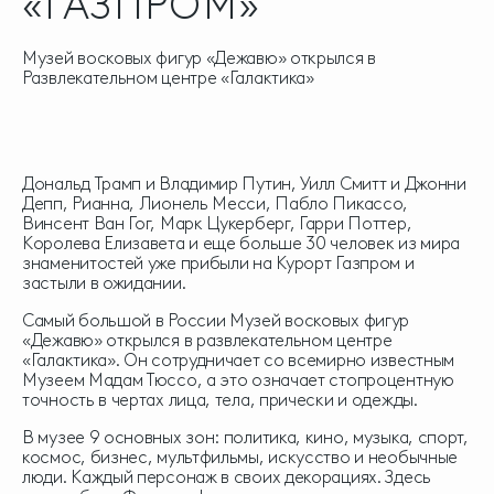
«ГАЗПРОМ»
Музей восковых фигур «Дежавю» открылся в
Развлекательном центре «Галактика»
Дональд Трамп и Владимир Путин, Уилл Смитт и Джонни
Депп, Рианна, Лионель Месси, Пабло Пикассо,
Винсент Ван Гог, Марк Цукерберг, Гарри Поттер,
Королева Елизавета и еще больше 30 человек из мира
знаменитостей уже прибыли на Курорт Газпром и
застыли в ожидании.
Самый большой в России Музей восковых фигур
«Дежавю» открылся в развлекательном центре
«Галактика». Он сотрудничает со всемирно известным
Музеем Мадам Тюссо, а это означает стопроцентную
точность в чертах лица, тела, прически и одежды.
В музее 9 основных зон: политика, кино, музыка, спорт,
космос, бизнес, мультфильмы, искусство и необычные
люди. Каждый персонаж в своих декорациях. Здесь