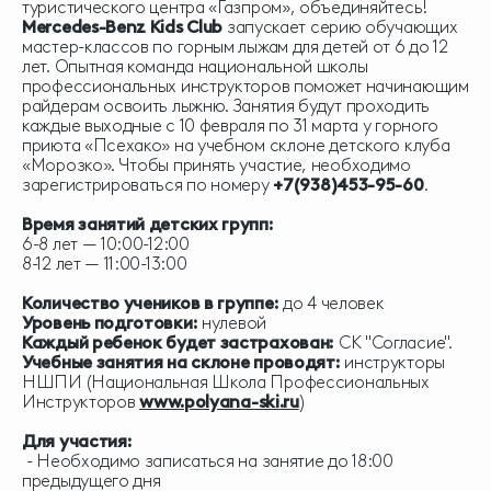
туристического центра «Газпром», объединяйтесь!
Mercedes-Benz Kids Club
запускает серию обучающих
мастер-классов по горным лыжам для детей от 6 до 12
лет. Опытная команда национальной школы
профессиональных инструкторов поможет начинающим
райдерам освоить лыжню. Занятия будут проходить
каждые выходные с 10 февраля по 31 марта у горного
приюта «Псехако» на учебном склоне детского клуба
«Морозко». Чтобы принять участие, необходимо
зарегистрироваться по номеру
+7(938)453-95-60
.
Время занятий детских групп:
6-8 лет — 10:00-12:00
8-12 лет — 11:00-13:00
Количество учеников в группе:
до 4 человек
Уровень подготовки:
нулевой
Каждый ребенок будет застрахован:
СК "Согласие".
Учебные занятия на склоне проводят:
инструкторы
НШПИ (Национальная Школа Профессиональных
Инструкторов
www.polyana-ski.ru
)
Для участия:
- Необходимо записаться на занятие до 18:00
предыдущего дня