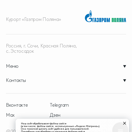
Курорт «Газпром Поляна»
Россия, г. Сочи, Красная
Поляна,
с. Эстосадок
Меню
Контакты
Вконтакте
Telegram
Max
Дзен
Наш сайт обрабатывает файлы cookie
(в том числе, файлы cookie, используемые «Яндекс Метрика»).
Они помогают делать сайт удобнее для пользователей.
@2026 - официальный сайт курорта Газпром Поляна
Подробнее про обработку и хранение файлов cookie