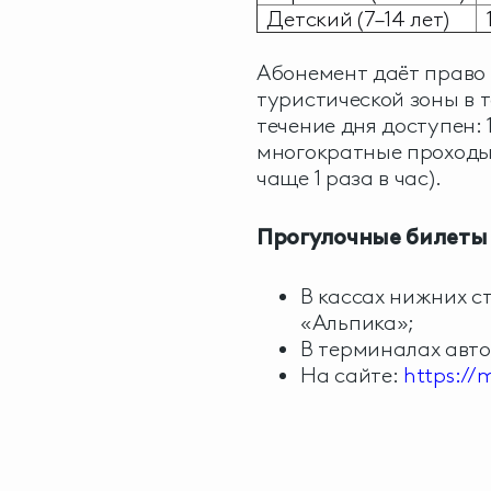
Детский (7–14 лет)
1
Абонемент даёт право
туристической зоны в т
течение дня доступен:
многократные проходы 
чаще 1 раза в час).
Прогулочные билеты
В кассах нижних с
«Альпика»;
В терминалах авт
На сайте:
https://