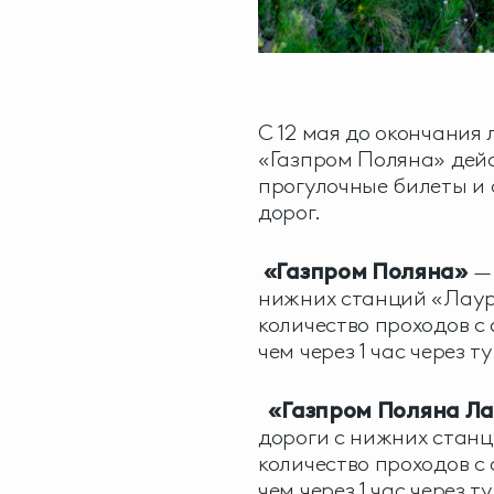
С 12 мая до окончания 
«Газпром Поляна» дей
прогулочные билеты и
дорог.
«Газпром Поляна»
— 
нижних станций «Лаур
количество проходов с
чем через 1 час через 
«Газпром Поляна Л
дороги с нижних стан
количество проходов с
чем через 1 час через т