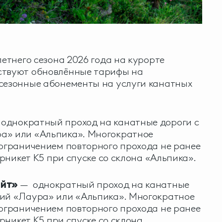
летнего сезона 2026 года на курорте
ствуют обновлённые тарифы на
 сезонные абонементы на услуги канатных
однократный проход на канатные дороги с
а» или «Альпика». Многократное
 ограничением повторного прохода не ранее
турникет K5 при спуске со склона «Альпика».
айт»
— однократный проход на канатные
ций «Лаура» или «Альпика». Многократное
 ограничением повторного прохода не ранее
урникет K5 при спуске со склона