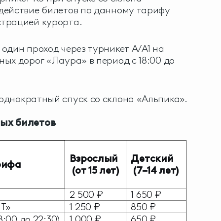
действие билетов по данному тарифу
трацией курорта.
один проход через турникет A/A1 на
ых дорог «Лаура» в период с 18:00 до
однократный спуск со склона «Альпика».
ых билетов
Взрослый
Детский
рифа
(от 15 лет)
(7–14 лет)
2 500 ₽
1 650 ₽
Т»
1 250 ₽
850 ₽
8:00 до 22:30)
1 000 ₽
650 ₽