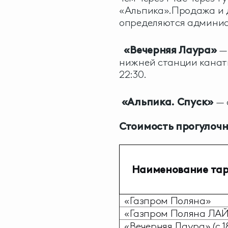
«Альпика».Продажа и 
определяются админис
«Вечерняя Лаура»
— 
нижней станции канатн
22:30.
«Альпика. Спуск»
— 
Стоимость прогулочн
Наименование та
«Газпром Поляна»
«Газпром Поляна ЛАЙ
«Вечерняя Лаура» (с 1