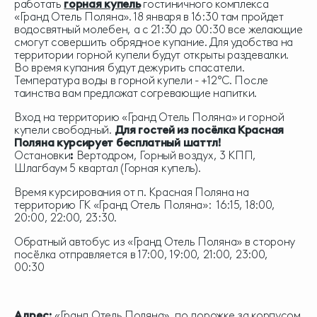
работать
горная купель
гостиничного комплекса
«Гранд Отель Поляна». 18 января в 16:30 там пройдет
водосвятный молебен, а с 21:30 до 00:30 все желающие
смогут совершить обрядное купание. Для удобства на
территории горной купели будут открыты раздевалки.
Во время купания будут дежурить спасатели.
Температура воды в горной купели - +12°С. После
таинства вам предложат согревающие напитки.
Вход на территорию «Гранд Отель Поляна» и горной
купели свободный.
Для гостей из посёлка Красная
Поляна курсирует бесплатный шаттл!
Остановки
:
Вертодром, Горный воздух, 3 КПП,
Шлагбаум 5 квартал (Горная купель).
Время курсирования от п. Красная Поляна на
территорию ГК «Гранд Отель Поляна»: 16:15, 18:00,
20:00, 22:00, 23:30.
Обратный автобус из «Гранд Отель Поляна» в сторону
посёлка отправляется в 17:00, 19:00, 21:00, 23:00,
00:30
Адрес:
«Гранд Отель Поляна», по дорожке за корпусом