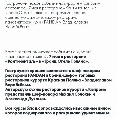
Гастрономическое событие на курорте «Газпром»
состоялось 7 мая в ресторане «Континенталь» в
«Гранд Отель Поляна». Гастроужин прошел
совместно с шеф-поваром ресторана
паназиатской кухни PANDAN Владиславом
Воробьёвым.
Яркое гастрономическое событие на курорте
«Газпром» состоялось
7 мая в ресторане
«Континенталь» в «Гранд Отель Поляна».
Г
астроужин прошел совместно с шеф-поваром
ресторана
PANDAN
и бренд-шефом топовых
ресторанов курорта Красная Поляна - Владиславом
Воробьёвым.
Авторскую кухню ресторанов курорта «Газпром»
представили шеф-повара Михаил Солохин и
Александр Духанин.
Все курсы блюд сопровождались изысканным вином,
которое подчеркивало и раскрывало удивительные