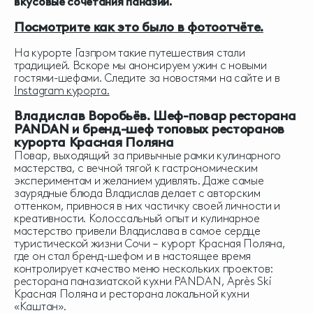
вкусовые сочетания паназии.
Посмотрите как это было в фотоотчёте.
На курорте Газпром такие путешествия стали
традицией. Вскоре мы анонсируем ужин с новыми
гостями-шефами. Следите за новостями на сайте и в
Instagram курорта.
Владислав Воробьёв. Шеф-повар ресторана
PANDAN и бренд-шеф топовых ресторанов
курорта Красная Поляна
Повар, выходящий за привычные рамки кулинарного
мастерства, с вечной тягой к гастрономическим
экспериментам и желанием удивлять. Даже самые
заурядные блюда Владислав делает с авторским
оттенком, привнося в них частичку своей личности и
креативности. Колоссальный опыт и кулинарное
мастерство привели Владислава в самое сердце
туристической жизни Сочи – курорт Красная Поляна,
где он стал бренд-шефом и в настоящее время
контролирует качество меню нескольких проектов:
ресторана паназиатской кухни PANDAN
, Après Ski
Красная Поляна и
ресторана локальной кухни
«Каштан»
.