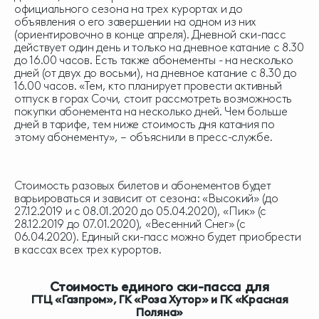
официального сезона на трех курортах и до
объявления о его завершении на одном из них
(ориентировочно в конце апреля). Дневной ски-пасс
действует один день и только на дневное катание с 8.30
до 16.00 часов. Есть также абонементы - на несколько
дней (от двух до восьми), на дневное катание с 8.30 до
16.00 часов. «Тем, кто планирует провести активный
отпуск в горах Сочи, стоит рассмотреть возможность
покупки абонемента на несколько дней. Чем больше
дней в тарифе, тем ниже стоимость дня катания по
этому абонементу», – объяснили в пресс-службе.
Стоимость разовых билетов и абонементов будет
варьироваться и зависит от сезона: «Высокий» (до
27.12.2019 и с 08.01.2020 до 05.04.2020), «Пик» (с
28.12.2019 до 07.01.2020), «Весенний Снег» (с
06.04.2020). Единый ски-пасс можно будет приобрести
в кассах всех трех курортов.
Стоимость единого ски-пасса для
ГТЦ «Газпром», ГК «Роза Хутор» и ГК «Красная
Поляна»