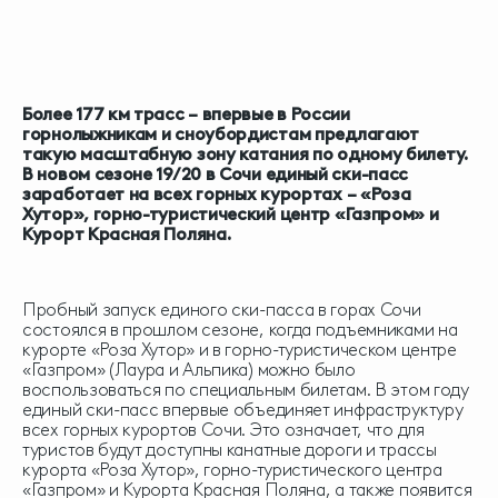
Более 177 км трасс – впервые в России
горнолыжникам и сноубордистам предлагают
такую масштабную зону катания по одному билету.
В новом сезоне 19/20 в Сочи единый ски-пасс
заработает на всех горных курортах – «Роза
Хутор», горно-туристический центр «Газпром» и
Курорт Красная Поляна.
Пробный запуск единого ски-пасса в горах Сочи
состоялся в прошлом сезоне, когда подъемниками на
курорте «Роза Хутор» и в горно-туристическом центре
«Газпром» (Лаура и Альпика) можно было
воспользоваться по специальным билетам. В этом году
единый ски-пасс впервые объединяет инфраструктуру
всех горных курортов Сочи. Это означает, что для
туристов будут доступны канатные дороги и трассы
курорта «Роза Хутор», горно-туристического центра
«Газпром» и Курорта Красная Поляна, а также появится