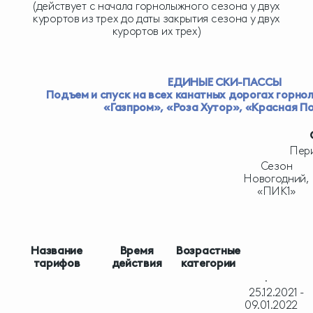
(действует c начала горнолыжного сезона у двух
курортов из трех до даты закрытия сезона у двух
курортов их трех)
ЕДИНЫЕ СКИ-ПАССЫ
Подъем и спуск на всех канатных дорогах горн
«Газпром», «Роза Хутор», «Красная П
Пер
Сезон
Новогодний,
«ПИК1»
Название
Время
Возрастные
тарифов
действия
категории
·
25.12.2021 -
09.01.2022