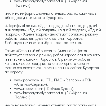
www.krasnayapolyanaresort.ru (ГК «Красная
Поляна»)
и/или на информационных стендах, расположенных в
общедоступных местах Курортов.
3. Тарифы «1 день», «2 дня подряд», «3 дня подряд», «4
дня подряд», «5 дней подряд», «6 дней подряд», «7 дней
подряд», «8 дней подряд» действуют согласно режиму
работы трасс для дневного катания Курортов.
Действует начиная с выбранного гостем дня.
Тариф «Сезонный абонемент» (именной с фото)
действует согласно режиму работы трасс для дневного
и вечернего катания Курортов. С режимом работы
канатных дорог для дневного и вечернего катания
можно ознакомиться на официальных сайтах Курортов
по адресу:
www.polyanaski.ru (ГТЦ ПАО «Газпром» и ГКК
«Альпика-Сервис»),
www.rosaski.com (ГК «Роза Хутор»),
www.krasnayapolyanaresort.ru (ГК «Красная
Поляна»)
и/или на информационных стендах, расположенных в