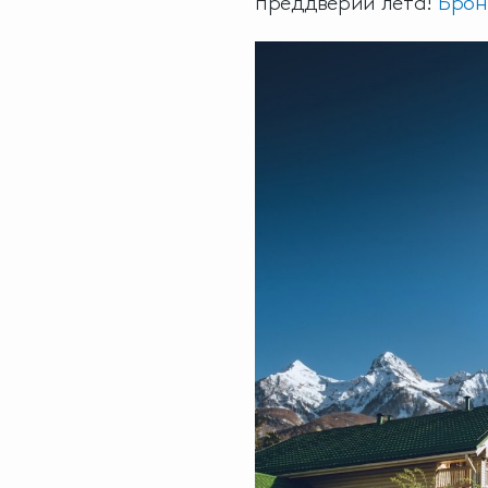
преддверии лета!
Брон