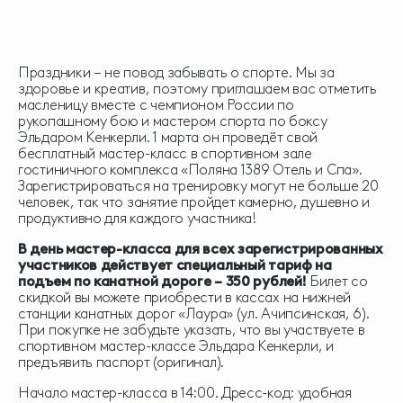
Праздники – не повод забывать о спорте. Мы за
здоровье и креатив, поэтому приглашаем вас отметить
масленицу вместе с чемпионом России по
рукопашному бою и мастером спорта по боксу
Эльдаром Кенкерли. 1 марта он проведёт свой
бесплатный мастер-класс в спортивном зале
гостиничного комплекса «Поляна 1389 Отель и Спа».
Зарегистрироваться на тренировку могут не больше 20
человек, так что занятие пройдет камерно, душевно и
продуктивно для каждого участника!
В день мастер-класса для всех зарегистрированных
участников действует специальный тариф на
подъем по канатной дороге – 350 рублей!
Билет со
скидкой вы можете приобрести в кассах на нижней
станции канатных дорог «Лаура» (ул. Ачипсинская, 6).
При покупке не забудьте указать, что вы участвуете в
спортивном мастер-классе Эльдара Кенкерли, и
предъявить паспорт (оригинал).
Начало мастер-класса в 14:00. Дресс-код: удобная