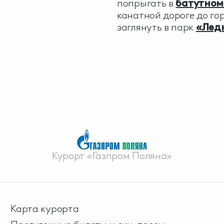
попрыгать в
батутном
канатной дороге до го
заглянуть в парк
«Лед
Курорт «Газпром Поляна»
Карта курорта