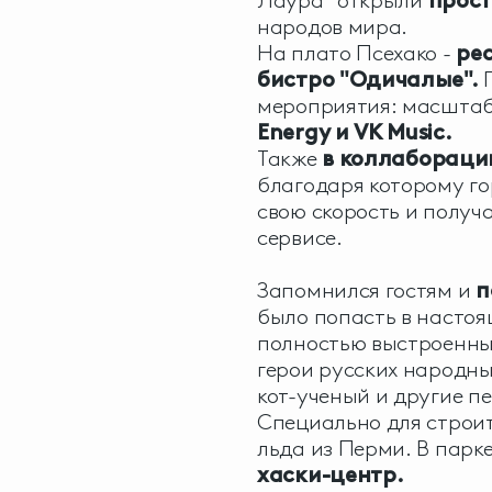
Лаура" открыли
прост
народов мира.
На плато Псехако -
ре
бистро "Одичалые".
П
мероприятия: масшта
Energy и VK Music.
Также
в коллаборации
благодаря которому г
свою скорость и получ
сервисе.
Запомнился гостям и
п
было попасть в настоящ
полностью выстроенных
герои русских народны
кот-ученый и другие п
Специально для строи
льда из Перми. В парк
хаски-центр.