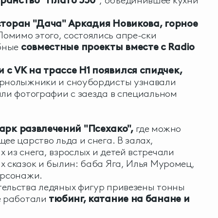
ранство "Плато 550"
, объединившее кухни
сторан "Дача" Аркадия Новикова,
горное
омимо этого, состоялись апре-ски
бные
совместные проекты вместе с Radio
 с VK на трассе H1 появился спидчек,
орнолыжники и сноубордисты узнавали
али фотографии с заезда в специальном
арк развлечений "Псехако",
где можно
ее царство льда и снега. В залах,
 из снега, взрослых и детей встречали
х сказок и былин: баба Яга, Илья Муромец,
ерсонажи.
тельства ледяных фигур привезены тонны
е работали
тюбинг, катание на банане и