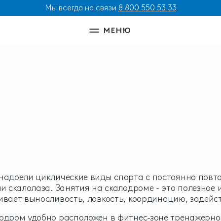
Мы всегда на связи
8 800 550 53 33
МЕНЮ
надоели циклические виды спорта с постоянно пов
ли скалолаза. Занятия на скалодроме - это полезное
ивает выносливость, ловкость, координацию, задейс
одром удобно расположен в фитнес-зоне тренажерно