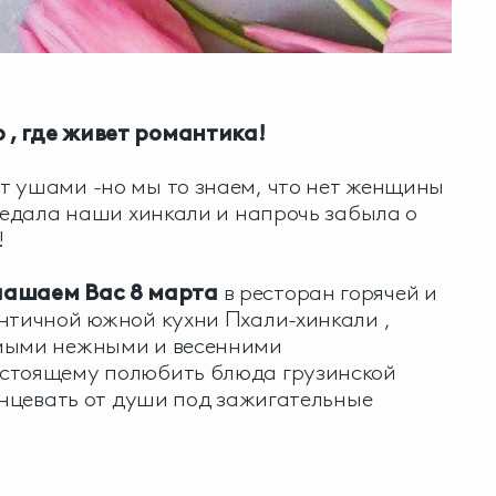
 , где живет романтика!
т ушами -но мы то знаем, что нет женщины
тведала наши хинкали и напрочь забыла о
!
лашаем Вас 8 марта
в ресторан горячей и
нтичной южной кухни Пхали-хинкали ,
мыми нежными и весенними
стоящему полюбить блюда грузинской
танцевать от души под зажигательные