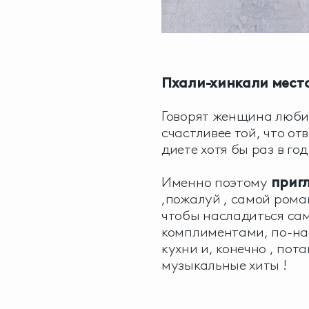
Пхали-хинкали место
Говорят женщина люби
счастливее той, что о
диете хотя бы раз в год
Именно поэтому
приг
,пожалуй , самой рома
чтобы насладиться са
комплиментами, по-на
кухни и, конечно , по
музыкальные хиты !