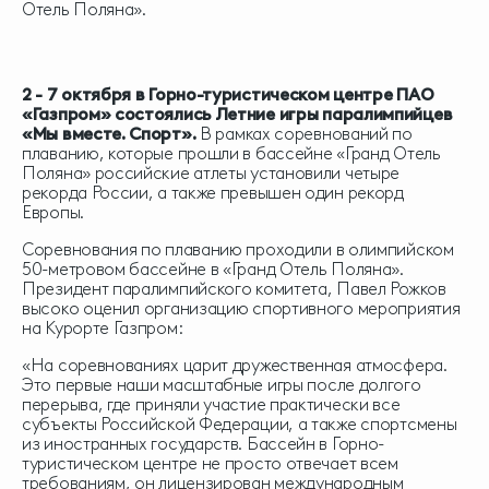
Отель Поляна».
2 - 7 октября в Горно-туристическом центре ПАО
«Газпром» состоялись Летние игры паралимпийцев
«Мы вместе. Спорт».
В рамках соревнований по
плаванию, которые прошли в бассейне «Гранд Отель
Поляна» российские атлеты установили четыре
рекорда России, а также превышен один рекорд
Европы.
Соревнования по плаванию проходили в олимпийском
50-метровом бассейне в «Гранд Отель Поляна».
Президент паралимпийского комитета, Павел Рожков
высоко оценил организацию спортивного мероприятия
на Курорте Газпром:
«На соревнованиях царит дружественная атмосфера.
Это первые наши масштабные игры после долгого
перерыва, где приняли участие практически все
субъекты Российской Федерации, а также спортсмены
из иностранных государств. Бассейн в Горно-
туристическом центре не просто отвечает всем
требованиям, он лицензирован международным