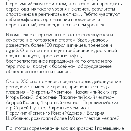
Паралимпийским комитетом, что позволяет проводить
соревнования такого уровня и включать результаты
спортсменов в рейтинговые списки. Ребята чувствуют
себя комфортно, организация проживания и
соревнований, как всегда, на высшем уровне».
В комплексе спортсмены не только соревнуются и
качественно готовятся к стартам. Здесь удалось
разместить более 100 паралимпийцев, тренеров и
судей. Отель соответствует требованиям доступной
среды: пандусы, просторные лифты,
беспрепятственное передвижение по отелю и его
территории, доступ к бассейнам, оборудованные
общественные зоны и номера.
Около 250 спортсменов, среди которых действующие
рекордсмены мира и Европы, признанные звезды
плавания – 16-кратный чемпион Паралимпийских игр
Игорь Бокий, 6-кратный Паралимпийский чемпион
Андрей Калина, 4-кратный чемпион Паралимпийских
игр Сергей Пунько, 3-кратные чемпионы
Паралимпийских игр Роман Жданов и Валерия
Шабалина, разыграли более 160 комплектов медалей
По итогам соревнований зафиксировано 1 превышение