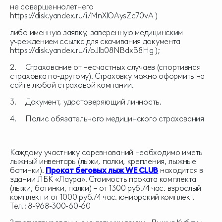
не совершеннолетнего
https://disk.yandex.ru/i/MnXlOAysZc70vA
)
либо именную заявку, заверенную медицинским
учреждением ссылка для скачивания документа
https://disk.yandex.ru/i/oJlb08NBdxB8Hg
);
2. Страхование от несчастных случаев (спортивная
страховка по-другому). Страховку можно оформить на
сайте любой страховой компании.
3. Документ, удостоверяющий личность.
4. Полис обязательного медицинского страхования
Каждому участнику соревнований необходимо иметь
лыжный инвентарь (лыжи, палки, крепления, лыжные
ботинки).
Прокат беговых лыж WE CLUB
находится в
здании ЛБК «Лаура». Стоимость проката комплекта
(лыжи, ботинки, палки) – от 1300 руб./4 час. взрослый
комплект и от 1000 руб./4 час. юниорский комплект.
Тел.: 8-968-300-60-60