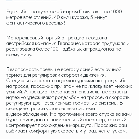
Родельбан на курорте «Газпром Поляна» - это 1000
метров впечатлений, 40 км/ч куража, 5 минут
фантастического веселья!
Монорельсовый горный аттракцион создала
австрийская компания Brandauer, которая придумала и
реализовала более 100 надёжных аттракционов по
всему миру.
Безопасность превыше всего: у саней есть ручной
тормоз для регулировки скорости движения.
Специальные захваты надёжно удерживают родельбан
на трассе, пассажир при этом не прикладывает никаких
усилий. Аттракцион безопасен: специальные захваты
надежно удерживают родельбан на трассе, а скорость
регулируют две независимые тормозные системы. В
середине трассы установлены системы
видеонаблюдения. На протяжении всего спуска за вами
будет приглядывать внимательный оператор, который
контролирует прохождение маршрута. Пассажир сам
выбирает комфортную скорость и управляет спуском.