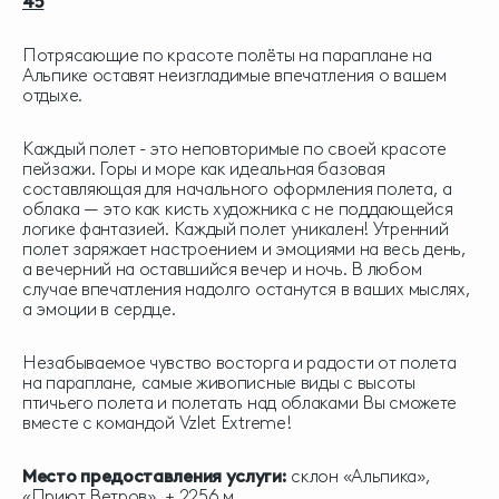
45
Потрясающие по красоте полёты на параплане на
Альпике оставят неизгладимые впечатления о вашем
отдыхе.
Каждый полет - это неповторимые по своей красоте
пейзажи. Горы и море как идеальная базовая
составляющая для начального оформления полета, а
облака — это как кисть художника с не поддающейся
логике фантазией. Каждый полет уникален! Утренний
полет заряжает настроением и эмоциями на весь день,
а вечерний на оставшийся вечер и ночь. В любом
случае впечатления надолго останутся в ваших мыслях,
а эмоции в сердце.
Незабываемое чувство восторга и радости от полета
на параплане, самые живописные виды с высоты
птичьего полета и полетать над облаками Вы сможете
вместе с командой Vzlet Extreme!
Место предоставления услуги:
склон «Альпика»,
«Приют Ветров», + 2256 м.