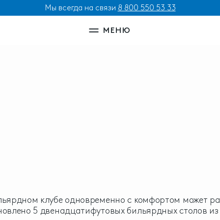
Мы всегда на связи
8 800 550 53 33
МЕНЮ
льярдном клубе одновременно с комфортом может раз
новлено 5 двенадцатифутовых бильярдных столов из