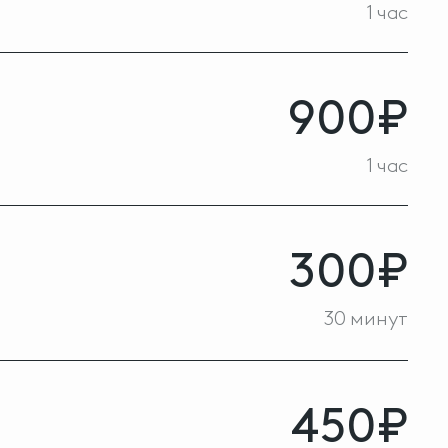
1 час
900₽
1 час
300₽
30 минут
450₽