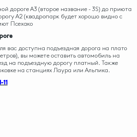
й дороге А3 (второе название - 3S) до приюта
орогу А2 (квадропарк будет хорошо видно с
иют Псехако
роге
ля вас доступна подъездная дорога на плато
метров), вы можете оставить автомобиль на
езд на подъездную дорогу платный. Также
ковке на станциях Лаура или Альпика.
-11