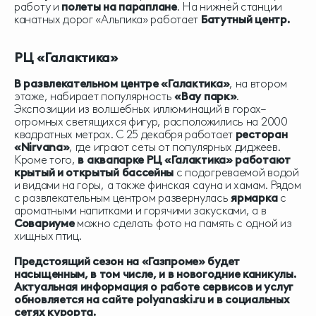
работу и
полеты на параплане
. На нижней станции
канатных дорог «Альпика» работает
Батутный центр.
РЦ
«Галактика»
В развлекательном центре «Галактика»
, на втором
этаже, набирает популярность
«Вау парк»
.
Экспозиции из волшебных иллюминаций в горах–
огромных светящихся фигур, расположились на 2000
квадратных метрах. С 25 декабря работает
ресторан
«Nirvana»
, где играют сеты от популярных диджеев.
Кроме того,
в аквапарке РЦ «Галактика» работают
крытый и открытый бассейны
с подогреваемой водой
и видами на горы, а также финская сауна и хамам. Рядом
с развлекательным центром развернулась
ярмарка
с
ароматными напитками и горячими закусками, а в
Совариуме
можно сделать фото на память с одной из
хищных птиц.
Предстоящий сезон на «Газпроме» будет
насыщенным, в том числе, и в новогодние каникулы.
Актуальная информация о работе сервисов и услуг
обновляется на сайте polyanaski.ru и в социальных
сетях курорта.