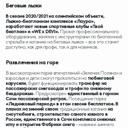
Беговые лыжи
В сезоне 2020/2021 на олимпийском объекте,
Лыжно-биатлонном комплексе «Лаура»,
заработают новые спортивные клубы «Твой
биатлон» и «WE x DEVI».
Прокат профессионального
оборудования, занятия с инструкторами по биатлонной
стрельбе и катанию на беговых лыжах – все это станет
доступно, как для профи, так и для новичков.
Развлечения на горе
В высокогорном парке впечатлений «Зеленая Поляна» и
взрослые и дети смогут прокатиться на
тюбинговой
карусели
, будет функционировать
трансфер на
пассажирских снегоходах и трофи по снежному
бездорожью
. Предусмотрен
единственный в горном
Сочи пассажирский ратрак.
Посещение парка
«Ледниковый период» в этом сезоне бесплатное.
В
планах на зимний сезон:
традиционные катания
на
сноутюбинге, строительство самого южного в
России, единственного в Сочи комплекса снежных
иглу и открытие Фабрики снега
– новинки зимнего