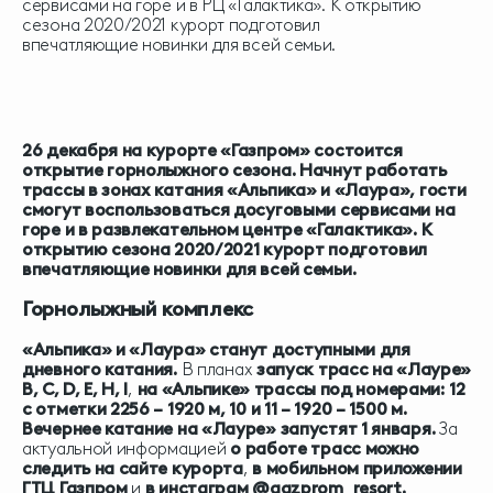
сервисами на горе и в РЦ «Галактика». К открытию
сезона 2020/2021 курорт подготовил
впечатляющие новинки для всей семьи.
26 декабря на курорте «Газпром» состоится
открытие горнолыжного сезона.
Начнут работать
трассы в зонах катания «Альпика» и «Лаура», гости
смогут воспользоваться досуговыми сервисами на
горе и в развлекательном центре «Галактика». К
открытию сезона 2020/2021 курорт подготовил
впечатляющие новинки для всей семьи.
Горнолыжный комплекс
«Альпика» и «Лаура» станут доступными для
дневного катания.
В планах
запуск трасс на «Лауре»
В, С, D, E, H, I
,
на «Альпике» трассы под номерами: 12
с отметки 2256 – 1920 м, 10 и 11 – 1920 – 1500 м.
Вечернее катание на «Лауре» запустят 1 января.
За
актуальной информацией
о работе трасс можно
следить на сайте курорта
,
в мобильном приложении
ГТЦ Газпром
и
в инстаграм @gazprom_resort.