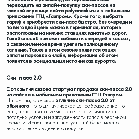
переходить на онлайн-покупку ски-пассов на
главной странице сайта polyanaski.ru и в мобильном
приложении ГТЦ «Газпром».
Кроме того, выбрать
тариф и приобрести ски-пасс быстро, без очереди и
по выгодной цене можно в терминалах, которые
расположены на нижних станциях канатных дорог.
Такой способ поможет избежать очередей в кассах,
а сэкономленное время уделить полноценному
катанию. Также в этом сезоне появится опция
оплаты парковки онлайн, информация об этом
появится в официальных источниках курорта.
Ски-пасс 2.0
С
открытия сезона стартуют продажи ски-пасса 2.0
на сайте и в мобильном приложении ГТЦ Газпром.
Напомним, ключевое
отличие ски-пасса 2.0 от
обычного
– это динамическое ценообразование, то
есть, цена на катание меняется в зависимости от
погодных условий и загруженности трасс в реальном
времени. Использовать виртуальный билет можно
исключительно в день его покупки.