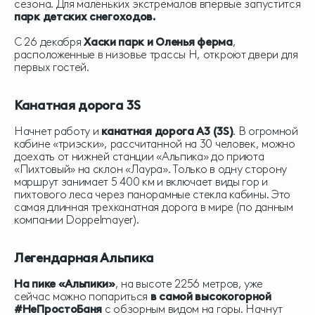
сезона. Для маленьких экстремалов впервые запустится
парк детских снегоходов.
С 26 декабря
Хаски парк и Оленья ферма
,
расположенные в низовье трассы Н, откроют двери для
первых гостей.
Канатная дорога 3S
Начнет работу и
канатная дорога А3 (3S)
. В огромной
кабине «триэски», рассчитанной на 30 человек, можно
доехать от нижней станции «Альпика» до приюта
«Пихтовый» на склон «Лаура». Только в одну сторону
маршрут занимает 5 400 км и включает виды гор и
пихтового леса через панорамные стекла кабины. Это
самая длинная трехканатная дорога в мире (по данным
компании Doppelmayer).
Легендарная Альпика
На пике «Альпики»
, на высоте 2256 метров, уже
сейчас можно попариться
в самой высокогорной
#НеПростоБаня
с обзорным видом на горы. Начнут