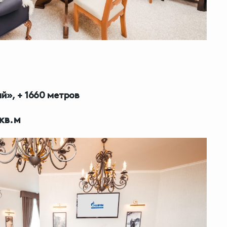
й», + 1660 метров
кв.м