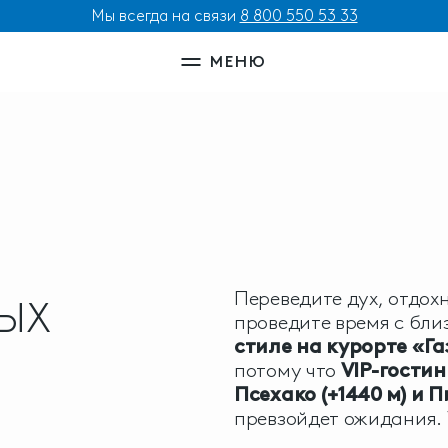
Мы всегда на связи
8 800 550 53 33
МЕНЮ
Переведите дух, отдохн
ЫХ
проведите время с бл
стиле на курорте «Г
потому что
VIP-гости
Псехако (+1440 м) и П
превзойдет ожидания. 