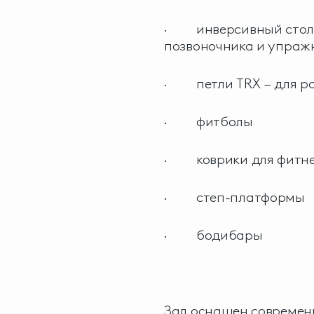
· инверсивный стол 
позвоночника и упраж
· петли TRX – для ра
· фитболы
· коврики для фитн
· степ-платформы
· бодибары
Зал оснащен современ