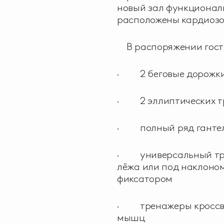
новый зал функциональ
расположены кардиозон
В распоряжении гост
· 2 беговые дорожк
· 2 эллиптических т
· полный ряд гантелей
· универсальный тре
лёжа или под наклоном
фиксатором
· тренажеры кроссвер
мышц